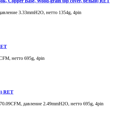
 Copper Base, Wood-grain top cover, белый) RET
авление 3.33mmH2O, нетто 1354g, 4pin
RET
FM, нетто 695g, 4pin
й) RET
0.09CFM, давление 2.49mmH2O, нетто 695g, 4pin