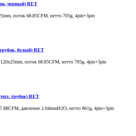
ок, черный) RET
5mm, поток 68.85CFM, нетто 705g, 4pin+3pin
рубок, белый) RET
20х25mm, поток 68.85CFM, нетто 705g, 4pin+3pin
епл. трубок) RET
.88CFM, давление 2.04mmH2O, нетто 861g, 4pin+3pin