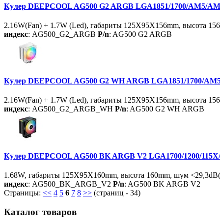
Кулер DEEPCOOL AG500 G2 ARGB LGA1851/1700/AM5/AM4 (
2.16W(Fan) + 1.7W (Led), габариты 125X95X156mm, высота 15
индекс
: AG500_G2_ARGB
P/n
: AG500 G2 ARGB
Кулер DEEPCOOL AG500 G2 WH ARGB LGA1851/1700/AM5/AM
2.16W(Fan) + 1.7W (Led), габариты 125X95X156mm, высота 15
индекс
: AG500_G2_ARGB_WH
P/n
: AG500 G2 WH ARGB
Кулер DEEPCOOL AG500 BK ARGB V2 LGA1700/1200/115X/A
1.68W, габариты 125X95X160mm, высота 160mm, шум <29,3dB(
индекс
: AG500_BK_ARGB_V2
P/n
: AG500 BK ARGB V2
Страницы:
<<
4
5
6
7
8
>>
(страниц - 34)
Каталог товаров