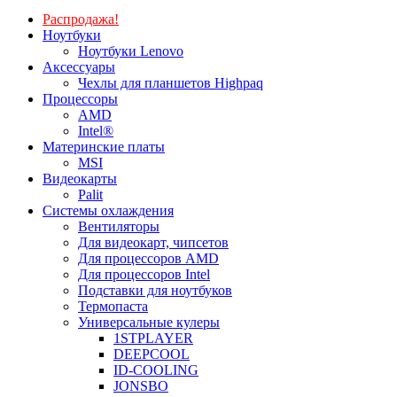
Распродажа!
Ноутбуки
Ноутбуки Lenovo
Аксессуары
Чехлы для планшетов Highpaq
Процессоры
AMD
Intel®
Материнские платы
MSI
Видеокарты
Palit
Системы охлаждения
Вентиляторы
Для видеокарт, чипсетов
Для процессоров AMD
Для процессоров Intel
Подставки для ноутбуков
Термопаста
Универсальные кулеры
1STPLAYER
DEEPCOOL
ID-COOLING
JONSBO