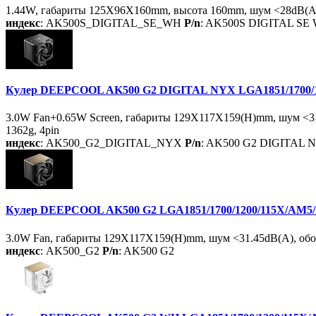
1.44W, габариты 125X96X160mm, высота 160mm, шум <28dB(A)
индекс
: AK500S_DIGITAL_SE_WH
P/n
: AK500S DIGITAL SE
Кулер DEEPCOOL AK500 G2 DIGITAL NYX LGA1851/1700/120
3.0W Fan+0.65W Screen, габариты 129X117X159(H)mm, шум <3
1362g, 4pin
индекс
: AK500_G2_DIGITAL_NYX
P/n
: AK500 G2 DIGITAL 
Кулер DEEPCOOL AK500 G2 LGA1851/1700/1200/115X/AM5/AM4
3.0W Fan, габариты 129X117X159(H)mm, шум <31.45dB(A), об
индекс
: AK500_G2
P/n
: AK500 G2