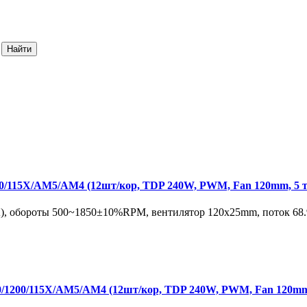
15X/AM5/AM4 (12шт/кор, TDP 240W, PWM, Fan 120mm, 5 те
, обороты 500~1850±10%RPM, вентилятор 120х25mm, поток 68.9
00/115X/AM5/AM4 (12шт/кор, TDP 240W, PWM, Fan 120mm, 