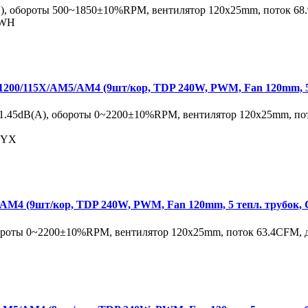
, обороты 500~1850±10%RPM, вентилятор 120х25mm, поток 68.9
 WH
0/115X/AM5/AM4 (9шт/кор, TDP 240W, PWM, Fan 120mm, 5 т
1.45dB(A), обороты 0~2200±10%RPM, вентилятор 120х25mm, пот
NYX
 (9шт/кор, TDP 240W, PWM, Fan 120mm, 5 тепл. трубок, Cop
ороты 0~2200±10%RPM, вентилятор 120х25mm, поток 63.4CFM, д