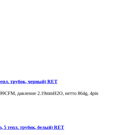
пл. трубок, черный) RET
9CFM, давление 2.19mmH2O, нетто 864g, 4pin
5 тепл. трубок, белый) RET