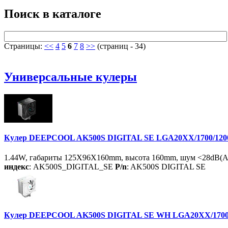
Поиск в каталоге
Страницы:
<<
4
5
6
7
8
>>
(страниц - 34)
Универсальные кулеры
Кулер DEEPCOOL AK500S DIGITAL SE LGA20XX/1700/1200/1
1.44W, габариты 125X96X160mm, высота 160mm, шум <28dB(A)
индекс
: AK500S_DIGITAL_SE
P/n
: AK500S DIGITAL SE
Кулер DEEPCOOL AK500S DIGITAL SE WH LGA20XX/1700/12