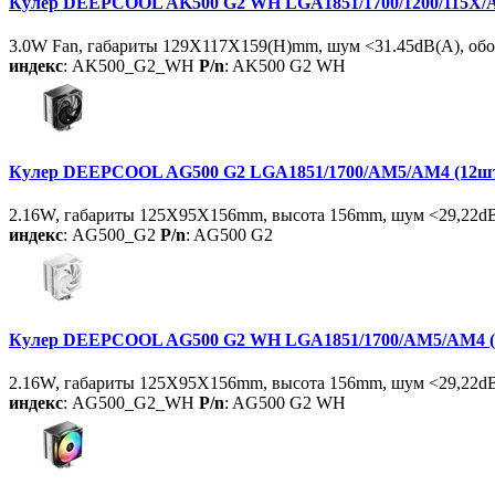
Кулер DEEPCOOL AK500 G2 WH LGA1851/1700/1200/115X/AM5/
3.0W Fan, габариты 129X117X159(H)mm, шум <31.45dB(A), об
индекс
: AK500_G2_WH
P/n
: AK500 G2 WH
Кулер DEEPCOOL AG500 G2 LGA1851/1700/AM5/AM4 (12шт/к
2.16W, габариты 125X95X156mm, высота 156mm, шум <29,22dB(
индекс
: AG500_G2
P/n
: AG500 G2
Кулер DEEPCOOL AG500 G2 WH LGA1851/1700/AM5/AM4 (12
2.16W, габариты 125X95X156mm, высота 156mm, шум <29,22dB
индекс
: AG500_G2_WH
P/n
: AG500 G2 WH