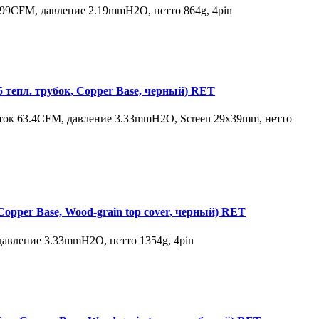
9CFM, давление 2.19mmH2O, нетто 864g, 4pin
епл. трубок, Copper Base, черный) RET
ок 63.4CFM, давление 3.33mmH2O, Screen 29x39mm, нетто
per Base, Wood-grain top cover, черный) RET
авление 3.33mmH2O, нетто 1354g, 4pin