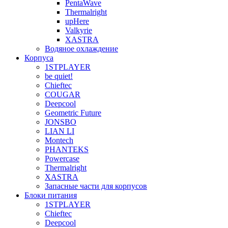
PentaWave
Thermalright
upHere
Valkyrie
XASTRA
Водяное охлаждение
Корпуса
1STPLAYER
be quiet!
Chieftec
COUGAR
Deepcool
Geometric Future
JONSBO
LIAN LI
Montech
PHANTEKS
Powercase
Thermalright
XASTRA
Запасные части для корпусов
Блоки питания
1STPLAYER
Chieftec
Deepcool