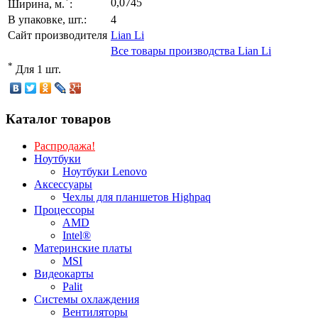
*
0,0745
Ширина, м.
:
В упаковке, шт.:
4
Сайт производителя
Lian Li
Все товары производства Lian Li
*
Для 1 шт.
Каталог товаров
Распродажа!
Ноутбуки
Ноутбуки Lenovo
Аксессуары
Чехлы для планшетов Highpaq
Процессоры
AMD
Intel®
Материнские платы
MSI
Видеокарты
Palit
Системы охлаждения
Вентиляторы