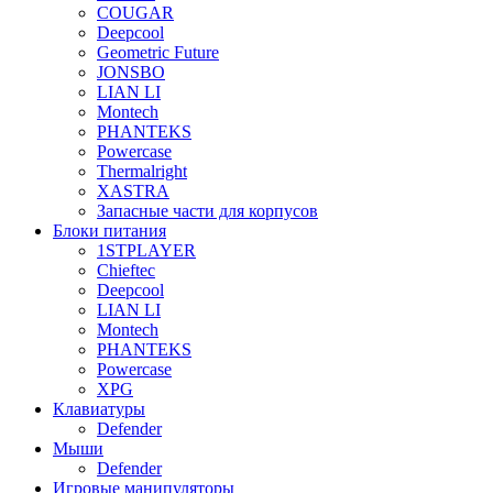
COUGAR
Deepcool
Geometric Future
JONSBO
LIAN LI
Montech
PHANTEKS
Powercase
Thermalright
XASTRA
Запасные части для корпусов
Блоки питания
1STPLAYER
Chieftec
Deepcool
LIAN LI
Montech
PHANTEKS
Powercase
XPG
Клавиатуры
Defender
Мыши
Defender
Игровые манипуляторы