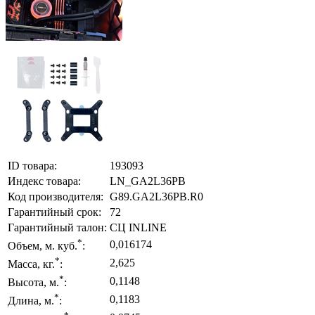
ID товара:
193093
Индекс товара:
LN_GA2L36PB
Код производителя:
G89.GA2L36PB.R0
Гарантийный срок:
72
Гарантийный талон:
СЦ INLINE
*
0,016174
Объем, м. куб.
:
*
2,625
Масса, кг.
:
*
0,1148
Высота, м.
:
*
0,1183
Длина, м.
: