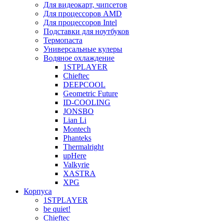
Для видеокарт, чипсетов
Для процессоров AMD
Для процессоров Intel
Подставки для ноутбуков
Термопаста
Универсальные кулеры
Водяное охлаждение
1STPLAYER
Chieftec
DEEPCOOL
Geometric Future
ID-COOLING
JONSBO
Lian Li
Montech
Phanteks
Thermalright
upHere
Valkyrie
XASTRA
XPG
Корпуса
1STPLAYER
be quiet!
Chieftec