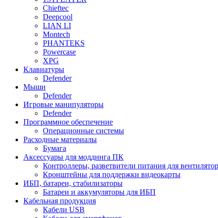
Chieftec
Deepcool
LIAN LI
Montech
PHANTEKS
Powercase
XPG
Клавиатуры
Defender
Мыши
Defender
Игровые манипуляторы
Defender
Программное обеспечение
Операционные системы
Расходные материалы
Бумага
Аксессуары для моддинга ПК
Контроллеры, разветвители питания для вентилято
Кронштейны для поддержки видеокарты
ИБП, батареи, стабилизаторы
Батареи и аккумуляторы для ИБП
Кабельная продукция
Кабели USB