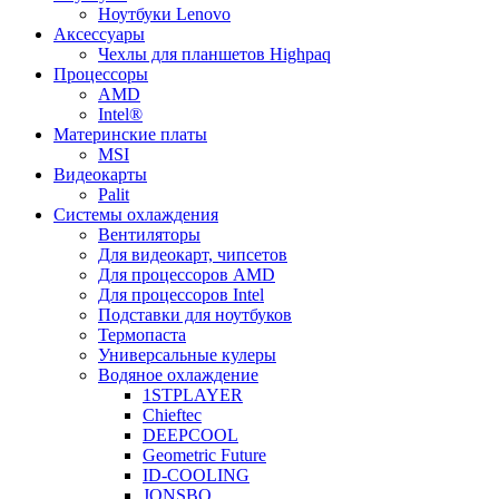
Ноутбуки Lenovo
Аксессуары
Чехлы для планшетов Highpaq
Процессоры
AMD
Intel®
Материнские платы
MSI
Видеокарты
Palit
Системы охлаждения
Вентиляторы
Для видеокарт, чипсетов
Для процессоров AMD
Для процессоров Intel
Подставки для ноутбуков
Термопаста
Универсальные кулеры
Водяное охлаждение
1STPLAYER
Chieftec
DEEPCOOL
Geometric Future
ID-COOLING
JONSBO