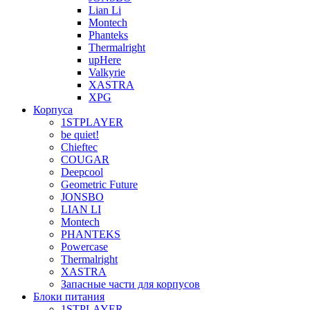
Lian Li
Montech
Phanteks
Thermalright
upHere
Valkyrie
XASTRA
XPG
Корпуса
1STPLAYER
be quiet!
Chieftec
COUGAR
Deepcool
Geometric Future
JONSBO
LIAN LI
Montech
PHANTEKS
Powercase
Thermalright
XASTRA
Запасные части для корпусов
Блоки питания
1STPLAYER