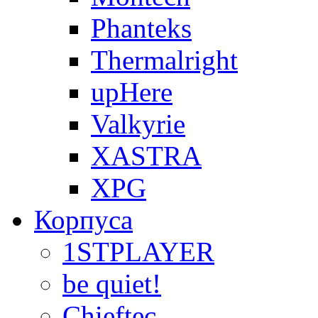
Phanteks
Thermalright
upHere
Valkyrie
XASTRA
XPG
Корпуса
1STPLAYER
be quiet!
Chieftec