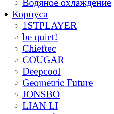
Водяное охлаждение
Корпуса
1STPLAYER
be quiet!
Chieftec
COUGAR
Deepcool
Geometric Future
JONSBO
LIAN LI