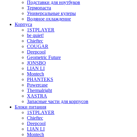
Подставки для ноутбуков
Термопаста
Универсальные кулеры
Водяное охлаждение
Корпуса
1STPLAYER
be quiet!
Chieftec
COUGAR
Deepcool
Geometric Future
JONSBO
LIAN LI
Montech
PHANTEKS
Powercase
Thermalright
XASTRA
Запасные части для корпусов
Блоки питания
1STPLAYER
Chieftec
Deepcool
LIAN LI
Montech