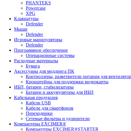
PHANTEKS
Powercase
XPG
Клавиатуры
Defender
Мыши
Defender
Игровые манипуляторы
Defender
Программное обеспечение
Операционные системы
Расходные материалы
Бумага
Аксессуары для моддинга ПК
Контроллеры, разветвители питания для вентилято
Кронштейны для поддержки видеокарты
ИБП, батареи, стабилизаторы
Батареи и аккумуляторы для ИБП
Кабельная продукция
Кабели USB
Кабели для смартфонов
Переходники
Сетевые фильтры и удлинители
Компьютеры EXCIMER®
Компьютеры EXCIMER®STARTER