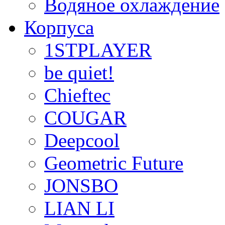
Водяное охлаждение
Корпуса
1STPLAYER
be quiet!
Chieftec
COUGAR
Deepcool
Geometric Future
JONSBO
LIAN LI