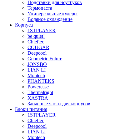
Подставки для ноутбуков
Термопаста
Универсальные кулеры
Водяное охлаждение
Корпуса
1STPLAYER
be quiet!
Chieftec
COUGAR
Deepcool
Geometric Future
JONSBO
LIAN LI
Montech
PHANTEKS
Powercase
Thermalright
XASTRA
Запасные части для корпусов
Блоки питания
1STPLAYER
Chieftec
Deepcool
LIAN LI
Montech