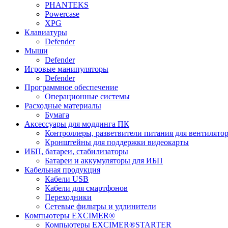
PHANTEKS
Powercase
XPG
Клавиатуры
Defender
Мыши
Defender
Игровые манипуляторы
Defender
Программное обеспечение
Операционные системы
Расходные материалы
Бумага
Аксессуары для моддинга ПК
Контроллеры, разветвители питания для вентилято
Кронштейны для поддержки видеокарты
ИБП, батареи, стабилизаторы
Батареи и аккумуляторы для ИБП
Кабельная продукция
Кабели USB
Кабели для смартфонов
Переходники
Сетевые фильтры и удлинители
Компьютеры EXCIMER®
Компьютеры EXCIMER®STARTER