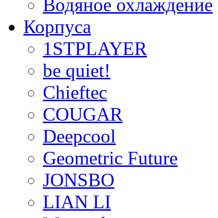
Водяное охлаждение
Корпуса
1STPLAYER
be quiet!
Chieftec
COUGAR
Deepcool
Geometric Future
JONSBO
LIAN LI