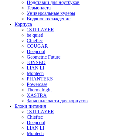
Подставки для ноутбуков
Термопаста
Универсальные кулеры
Водяное охлаждение
Корпуса
1STPLAYER
be quiet!
Chieftec
COUGAR
Deepcool
Geometric Future
JONSBO
LIAN LI
Montech
PHANTEKS
Powercase
Thermalright
XASTRA
Запасные части для корпусов
Блоки питания
1STPLAYER
Chieftec
Deepcool
LIAN LI
Montech