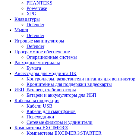
PHANTEKS
Powercase
XPG
Клавиатуры
Defender
Мыши
Defender
Игровые манипуляторы
Defender
Программное обеспечение
Операционные системы
Расходные материалы
Бумага
Аксессуары для моддинга ПК
Контроллеры, разветвители питания для вентилято
Кронштейны для поддержки видеокарты
ИБП, батареи, стабилизаторы
Батареи и аккумуляторы для ИБП
Кабельная продукция
Кабели USB
Кабели для смартфонов
Переходники
Сетевые фильтры и удлинители
Компьютеры EXCIMER®
Компьютеры EXCIMER®STARTER