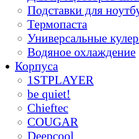
Подставки для ноутб
Термопаста
Универсальные куле
Водяное охлаждение
Корпуса
1STPLAYER
be quiet!
Chieftec
COUGAR
Deepcool