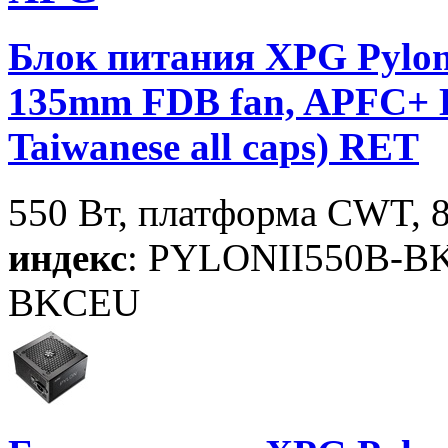
Блок питания XPG Pylon
135mm FDB fan, APFC+
Taiwanese all caps) RET
550 Вт, платформа CWT, 
индекс
: PYLONII550B-
BKCEU