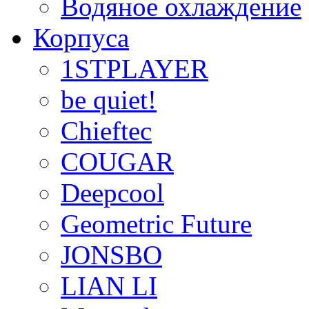
Водяное охлаждение
Корпуса
1STPLAYER
be quiet!
Chieftec
COUGAR
Deepcool
Geometric Future
JONSBO
LIAN LI