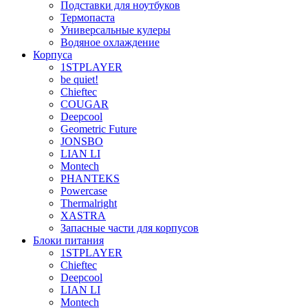
Подставки для ноутбуков
Термопаста
Универсальные кулеры
Водяное охлаждение
Корпуса
1STPLAYER
be quiet!
Chieftec
COUGAR
Deepcool
Geometric Future
JONSBO
LIAN LI
Montech
PHANTEKS
Powercase
Thermalright
XASTRA
Запасные части для корпусов
Блоки питания
1STPLAYER
Chieftec
Deepcool
LIAN LI
Montech