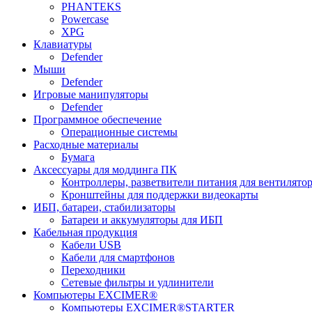
PHANTEKS
Powercase
XPG
Клавиатуры
Defender
Мыши
Defender
Игровые манипуляторы
Defender
Программное обеспечение
Операционные системы
Расходные материалы
Бумага
Аксессуары для моддинга ПК
Контроллеры, разветвители питания для вентилято
Кронштейны для поддержки видеокарты
ИБП, батареи, стабилизаторы
Батареи и аккумуляторы для ИБП
Кабельная продукция
Кабели USB
Кабели для смартфонов
Переходники
Сетевые фильтры и удлинители
Компьютеры EXCIMER®
Компьютеры EXCIMER®STARTER