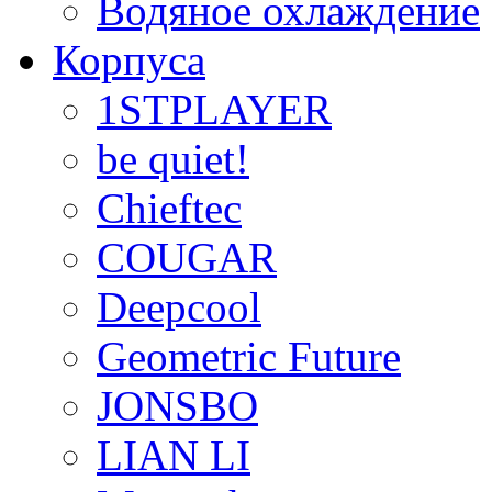
Водяное охлаждение
Корпуса
1STPLAYER
be quiet!
Chieftec
COUGAR
Deepcool
Geometric Future
JONSBO
LIAN LI