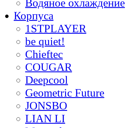
Водяное охлаждение
Корпуса
1STPLAYER
be quiet!
Chieftec
COUGAR
Deepcool
Geometric Future
JONSBO
LIAN LI