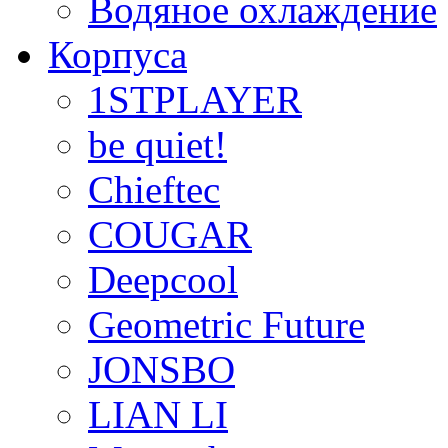
Водяное охлаждение
Корпуса
1STPLAYER
be quiet!
Chieftec
COUGAR
Deepcool
Geometric Future
JONSBO
LIAN LI