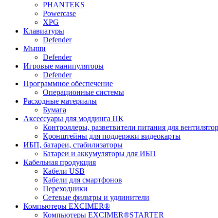
PHANTEKS
Powercase
XPG
Клавиатуры
Defender
Мыши
Defender
Игровые манипуляторы
Defender
Программное обеспечение
Операционные системы
Расходные материалы
Бумага
Аксессуары для моддинга ПК
Контроллеры, разветвители питания для вентилято
Кронштейны для поддержки видеокарты
ИБП, батареи, стабилизаторы
Батареи и аккумуляторы для ИБП
Кабельная продукция
Кабели USB
Кабели для смартфонов
Переходники
Сетевые фильтры и удлинители
Компьютеры EXCIMER®
Компьютеры EXCIMER®STARTER