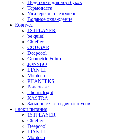
Подставки для ноутбуков
Термопаста
Универсальные кулеры
Водяное охлаждение
Корпуса
1STPLAYER
be quiet!
Chieftec
COUGAR
Deepcool
Geometric Future
JONSBO
LIAN LI
Montech
PHANTEKS
Powercase
Thermalright
XASTRA
Запасные части для корпусов
Блоки питания
1STPLAYER
Chieftec
Deepcool
LIAN LI
Montech