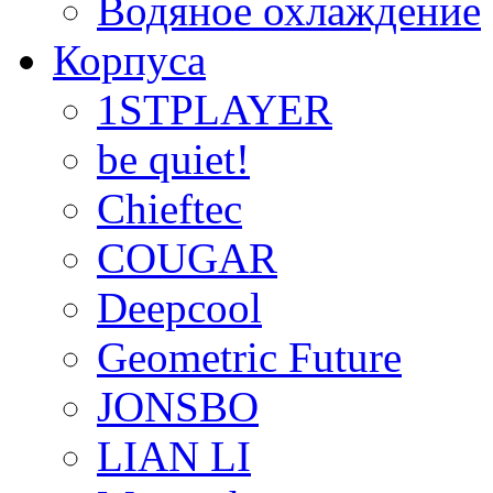
Водяное охлаждение
Корпуса
1STPLAYER
be quiet!
Chieftec
COUGAR
Deepcool
Geometric Future
JONSBO
LIAN LI