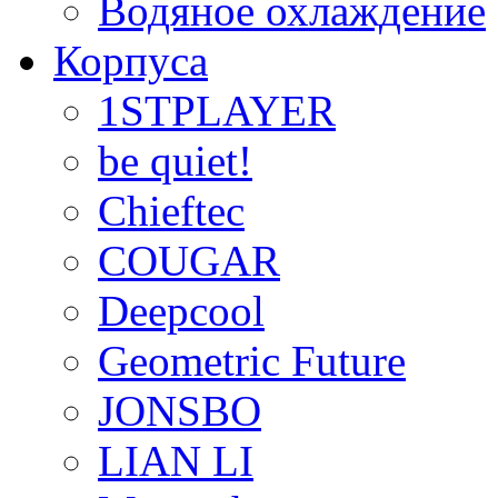
Водяное охлаждение
Корпуса
1STPLAYER
be quiet!
Chieftec
COUGAR
Deepcool
Geometric Future
JONSBO
LIAN LI