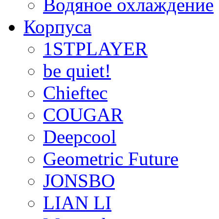
Водяное охлаждение
Корпуса
1STPLAYER
be quiet!
Chieftec
COUGAR
Deepcool
Geometric Future
JONSBO
LIAN LI