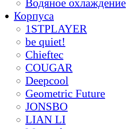
Водяное охлаждение
Корпуса
1STPLAYER
be quiet!
Chieftec
COUGAR
Deepcool
Geometric Future
JONSBO
LIAN LI