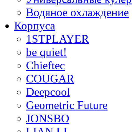
Водяное охлаждение
Корпуса
1STPLAYER
be quiet!
Chieftec
COUGAR
Deepcool
Geometric Future
JONSBO
LIAN LI