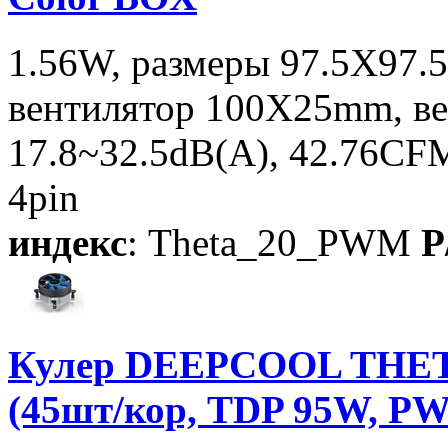
1.56W, размеры 97.5X97.
вентилятор 100X25mm, вес
17.8~32.5dB(A), 42.76CF
4pin
индекс
: Theta_20_PWM
P
Кулер DEEPCOOL THET
(45шт/кор, TDP 95W, P