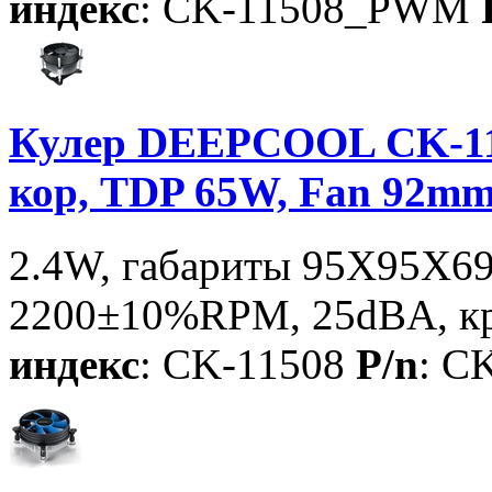
индекс
: CK-11508_PWM
Кулер DEEPCOOL CK-11
кор, TDP 65W, Fan 92m
2.4W, габариты 95X95X69
2200±10%RPM, 25dBA, кре
индекс
: CK-11508
P/n
: C