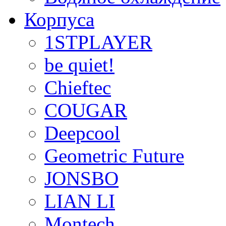
Корпуса
1STPLAYER
be quiet!
Chieftec
COUGAR
Deepcool
Geometric Future
JONSBO
LIAN LI
Montech