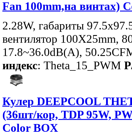
Fan 100mm,на винтах) C
2.28W, габариты 97.5x97
вентилятор 100X25mm, 
17.8~36.0dB(A), 50.25CFM
индекс
: Theta_15_PWM
P
Кулер DEEPCOOL THET
(36шт/кор, TDP 95W, PW
Color BOX