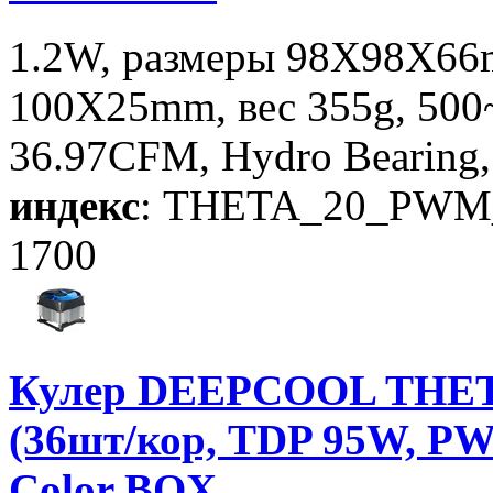
1.2W, размеры 98X98X66
100X25mm, вес 355g, 50
36.97CFM, Hydro Bearing,
индекс
: THETA_20_PWM
1700
Кулер DEEPCOOL THET
(36шт/кор, TDP 95W, PW
Color BOX