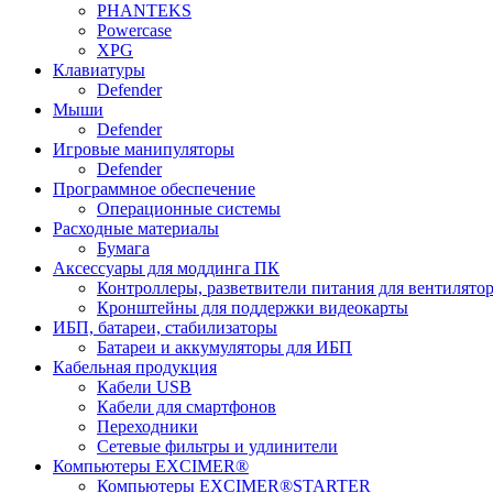
PHANTEKS
Powercase
XPG
Клавиатуры
Defender
Мыши
Defender
Игровые манипуляторы
Defender
Программное обеспечение
Операционные системы
Расходные материалы
Бумага
Аксессуары для моддинга ПК
Контроллеры, разветвители питания для вентилято
Кронштейны для поддержки видеокарты
ИБП, батареи, стабилизаторы
Батареи и аккумуляторы для ИБП
Кабельная продукция
Кабели USB
Кабели для смартфонов
Переходники
Сетевые фильтры и удлинители
Компьютеры EXCIMER®
Компьютеры EXCIMER®STARTER