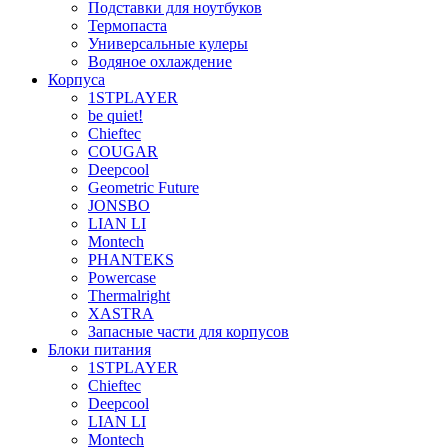
Подставки для ноутбуков
Термопаста
Универсальные кулеры
Водяное охлаждение
Корпуса
1STPLAYER
be quiet!
Chieftec
COUGAR
Deepcool
Geometric Future
JONSBO
LIAN LI
Montech
PHANTEKS
Powercase
Thermalright
XASTRA
Запасные части для корпусов
Блоки питания
1STPLAYER
Chieftec
Deepcool
LIAN LI
Montech