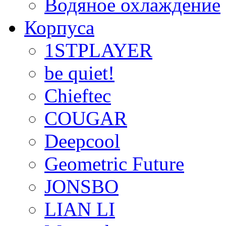
Водяное охлаждение
Корпуса
1STPLAYER
be quiet!
Chieftec
COUGAR
Deepcool
Geometric Future
JONSBO
LIAN LI