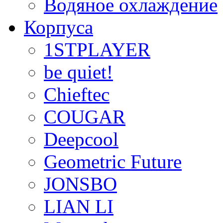
Водяное охлаждение
Корпуса
1STPLAYER
be quiet!
Chieftec
COUGAR
Deepcool
Geometric Future
JONSBO
LIAN LI