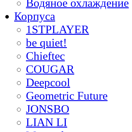
Водяное охлаждение
Корпуса
1STPLAYER
be quiet!
Chieftec
COUGAR
Deepcool
Geometric Future
JONSBO
LIAN LI