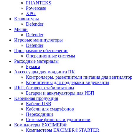
PHANTEKS
Powercase
XPG
Клавиатуры
Defender
Мыши
Defender
Игровые манипуляторы
Defender
Программное обеспечение
Операционные системы
Расходные материалы
Бумага
Аксессуары для моддинга ПК
Контроллеры, разветвители питания для вентилято
Кронштейны для поддержки видеокарты
ИБП, батареи, стабилизаторы
Батареи и аккумуляторы для ИБП
Кабельная продукция
Кабели USB
Кабели для смартфонов
Переходники
Сетевые фильтры и удлинители
Компьютеры EXCIMER®
Компьютеры EXCIMER®STARTER