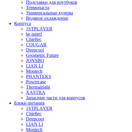
Подставки для ноутбуков
Термопаста
Универсальные кулеры
Водяное охлаждение
Корпуса
1STPLAYER
be quiet!
Chieftec
COUGAR
Deepcool
Geometric Future
JONSBO
LIAN LI
Montech
PHANTEKS
Powercase
Thermalright
XASTRA
Запасные части для корпусов
Блоки питания
1STPLAYER
Chieftec
Deepcool
LIAN LI
Montech