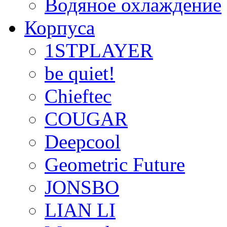
Водяное охлаждение
Корпуса
1STPLAYER
be quiet!
Chieftec
COUGAR
Deepcool
Geometric Future
JONSBO
LIAN LI