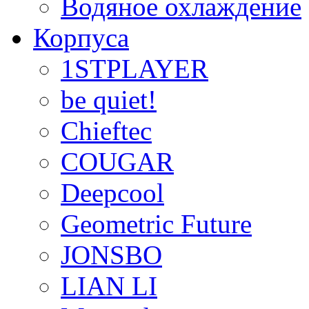
Водяное охлаждение
Корпуса
1STPLAYER
be quiet!
Chieftec
COUGAR
Deepcool
Geometric Future
JONSBO
LIAN LI