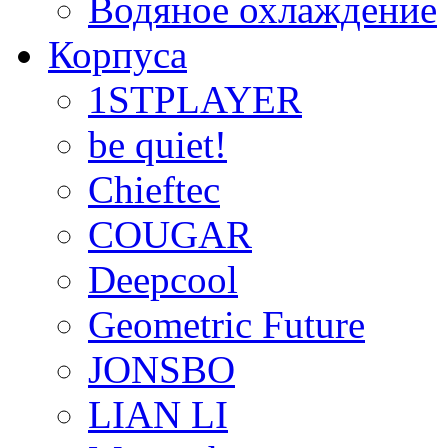
Водяное охлаждение
Корпуса
1STPLAYER
be quiet!
Chieftec
COUGAR
Deepcool
Geometric Future
JONSBO
LIAN LI