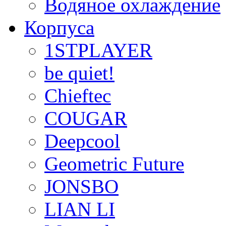
Водяное охлаждение
Корпуса
1STPLAYER
be quiet!
Chieftec
COUGAR
Deepcool
Geometric Future
JONSBO
LIAN LI