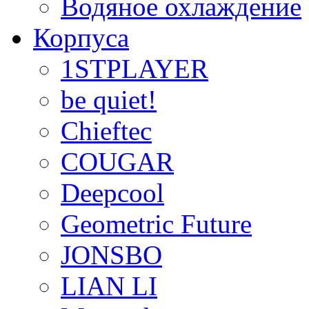
Водяное охлаждение
Корпуса
1STPLAYER
be quiet!
Chieftec
COUGAR
Deepcool
Geometric Future
JONSBO
LIAN LI