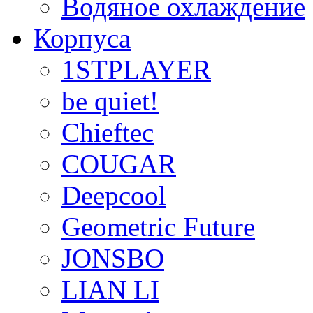
Водяное охлаждение
Корпуса
1STPLAYER
be quiet!
Chieftec
COUGAR
Deepcool
Geometric Future
JONSBO
LIAN LI