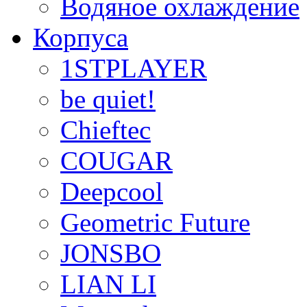
Водяное охлаждение
Корпуса
1STPLAYER
be quiet!
Chieftec
COUGAR
Deepcool
Geometric Future
JONSBO
LIAN LI