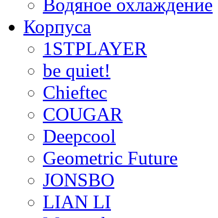
Водяное охлаждение
Корпуса
1STPLAYER
be quiet!
Chieftec
COUGAR
Deepcool
Geometric Future
JONSBO
LIAN LI