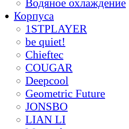
Водяное охлаждение
Корпуса
1STPLAYER
be quiet!
Chieftec
COUGAR
Deepcool
Geometric Future
JONSBO
LIAN LI