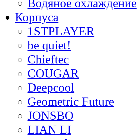
Водяное охлаждение
Корпуса
1STPLAYER
be quiet!
Chieftec
COUGAR
Deepcool
Geometric Future
JONSBO
LIAN LI