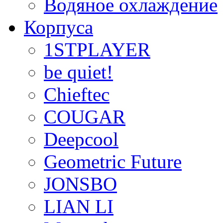
Водяное охлаждение
Корпуса
1STPLAYER
be quiet!
Chieftec
COUGAR
Deepcool
Geometric Future
JONSBO
LIAN LI