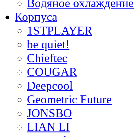
Водяное охлаждение
Корпуса
1STPLAYER
be quiet!
Chieftec
COUGAR
Deepcool
Geometric Future
JONSBO
LIAN LI