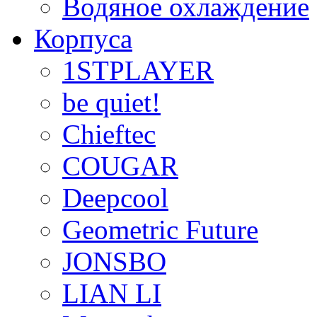
Водяное охлаждение
Корпуса
1STPLAYER
be quiet!
Chieftec
COUGAR
Deepcool
Geometric Future
JONSBO
LIAN LI