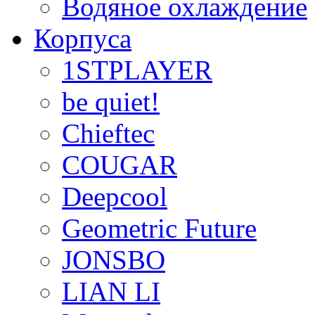
Водяное охлаждение
Корпуса
1STPLAYER
be quiet!
Chieftec
COUGAR
Deepcool
Geometric Future
JONSBO
LIAN LI