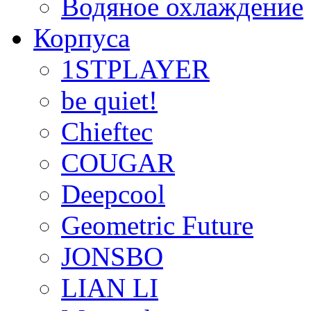
Водяное охлаждение
Корпуса
1STPLAYER
be quiet!
Chieftec
COUGAR
Deepcool
Geometric Future
JONSBO
LIAN LI