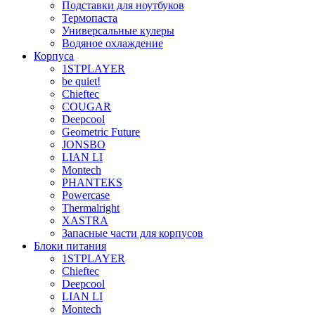
Подставки для ноутбуков
Термопаста
Универсальные кулеры
Водяное охлаждение
Корпуса
1STPLAYER
be quiet!
Chieftec
COUGAR
Deepcool
Geometric Future
JONSBO
LIAN LI
Montech
PHANTEKS
Powercase
Thermalright
XASTRA
Запасные части для корпусов
Блоки питания
1STPLAYER
Chieftec
Deepcool
LIAN LI
Montech