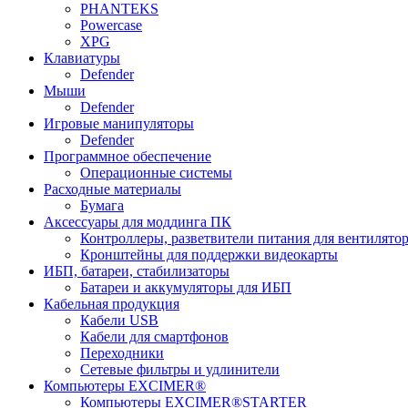
PHANTEKS
Powercase
XPG
Клавиатуры
Defender
Мыши
Defender
Игровые манипуляторы
Defender
Программное обеспечение
Операционные системы
Расходные материалы
Бумага
Аксессуары для моддинга ПК
Контроллеры, разветвители питания для вентилято
Кронштейны для поддержки видеокарты
ИБП, батареи, стабилизаторы
Батареи и аккумуляторы для ИБП
Кабельная продукция
Кабели USB
Кабели для смартфонов
Переходники
Сетевые фильтры и удлинители
Компьютеры EXCIMER®
Компьютеры EXCIMER®STARTER