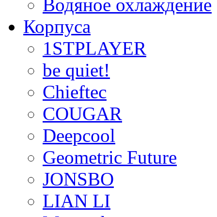
Водяное охлаждение
Корпуса
1STPLAYER
be quiet!
Chieftec
COUGAR
Deepcool
Geometric Future
JONSBO
LIAN LI