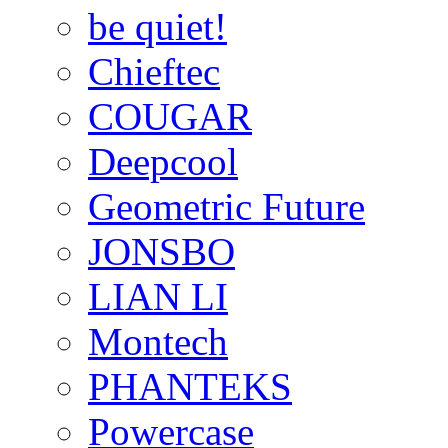
be quiet!
Chieftec
COUGAR
Deepcool
Geometric Future
JONSBO
LIAN LI
Montech
PHANTEKS
Powercase