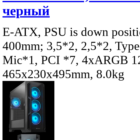
черный
E-ATX, PSU is down posit
400mm; 3,5*2, 2,5*2, Type
Mic*1, PCI *7, 4xARGB 
465x230x495mm, 8.0kg