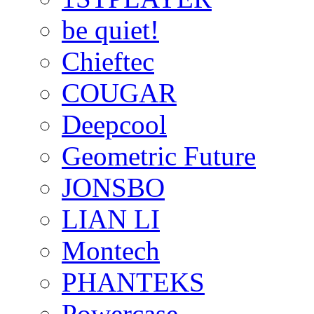
be quiet!
Chieftec
COUGAR
Deepcool
Geometric Future
JONSBO
LIAN LI
Montech
PHANTEKS
Powercase