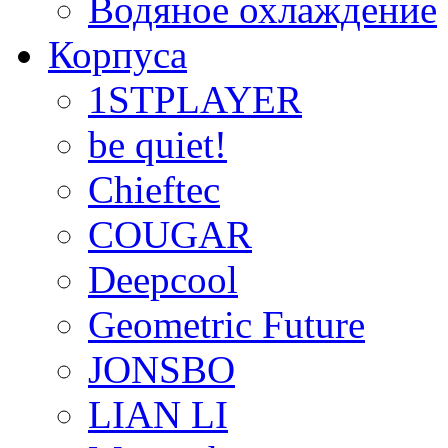
Водяное охлаждение
Корпуса
1STPLAYER
be quiet!
Chieftec
COUGAR
Deepcool
Geometric Future
JONSBO
LIAN LI