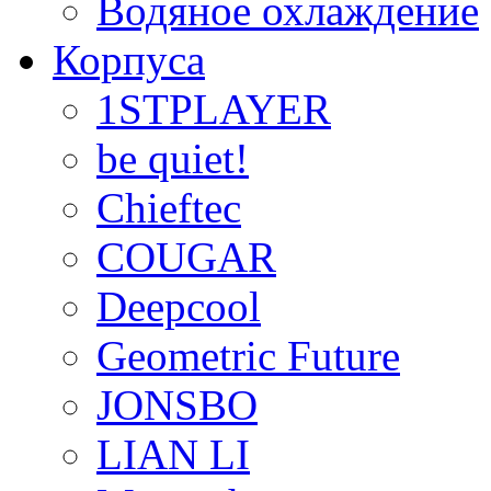
Водяное охлаждение
Корпуса
1STPLAYER
be quiet!
Chieftec
COUGAR
Deepcool
Geometric Future
JONSBO
LIAN LI