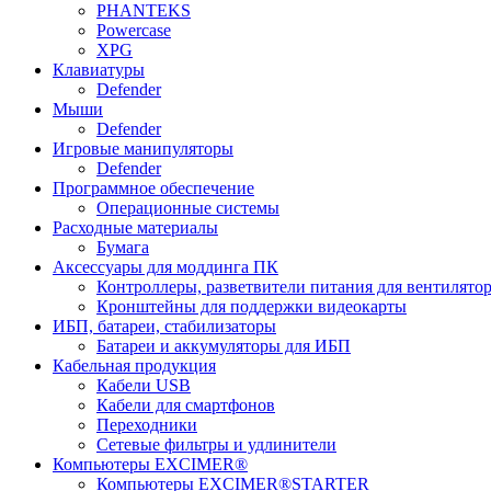
PHANTEKS
Powercase
XPG
Клавиатуры
Defender
Мыши
Defender
Игровые манипуляторы
Defender
Программное обеспечение
Операционные системы
Расходные материалы
Бумага
Аксессуары для моддинга ПК
Контроллеры, разветвители питания для вентилято
Кронштейны для поддержки видеокарты
ИБП, батареи, стабилизаторы
Батареи и аккумуляторы для ИБП
Кабельная продукция
Кабели USB
Кабели для смартфонов
Переходники
Сетевые фильтры и удлинители
Компьютеры EXCIMER®
Компьютеры EXCIMER®STARTER