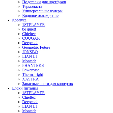
Подставки для ноутбуков
Термопаста
Универсальные кулеры
Водяное охлаждение
Корпуса
1STPLAYER
be quiet!
Chieftec
COUGAR
Deepcool
Geometric Future
JONSBO
LIAN LI
Montech
PHANTEKS
Powercase
Thermalright
XASTRA
Запасные части для корпусов
Блоки питания
1STPLAYER
Chieftec
Deepcool
LIAN LI
Montech